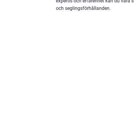
expertis och erfarenhet kan du vara s
och seglingsförhållanden.