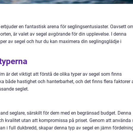
erbjuder en fantastisk arena för seglingsentusiaster. Oavsett o
sporten, är valet av segel avgörande för din upplevelse. I denna
typer av segel och hur du kan maximera din seglingsglädje i
ltyperna
m är det viktigt att förstå de olika typer av segel som finns
ka både hastighet och hanterbarhet, och det finns flera faktorer 
ssande seglet.
bland seglare, särskilt för dem med en begränsad budget. Denna
och kvalitet utan att kompromissa på priset. Genom att använda 
n i full dukbredd, skapar denna typ av segel en jämn fördelnin