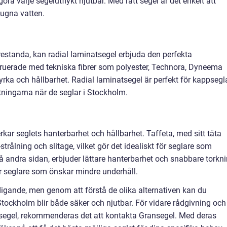
a varje segelutflykt njutbar. Med rätt segel är det enkelt att
lugna vatten.
prestanda, kan radial laminatsegel erbjuda den perfekta
ruerade med tekniska fibrer som polyester, Technora, Dyneema
 styrka och hållbarhet. Radial laminatsegel är perfekt för kappsegl
ningarna när de seglar i Stockholm.
rkar seglets hanterbarhet och hållbarhet. Taffeta, med sitt täta
trålning och slitage, vilket gör det idealiskt för seglare som
å andra sidan, erbjuder lättare hanterbarhet och snabbare torkni
för seglare som önskar mindre underhåll.
ldigande, men genom att förstå de olika alternativen kan du
 Stockholm blir både säker och njutbar. För vidare rådgivning och
tt segel, rekommenderas det att kontakta Gransegel. Med deras