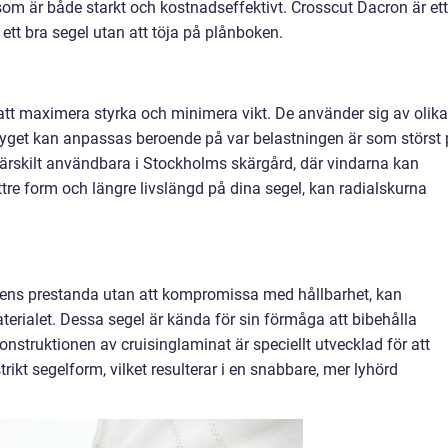
el som är både starkt och kostnadseffektivt. Crosscut Dacron är ett
 ett bra segel utan att töja på plånboken.
att maximera styrka och minimera vikt. De använder sig av olika
tyget kan anpassas beroende på var belastningen är som störst
 särskilt användbara i Stockholms skärgård, där vindarna kan
ättre form och längre livslängd på dina segel, kan radialskurna
åtens prestanda utan att kompromissa med hållbarhet, kan
terialet. Dessa segel är kända för sin förmåga att bibehålla
onstruktionen av cruisinglaminat är speciellt utvecklad för att
ikt segelform, vilket resulterar i en snabbare, mer lyhörd