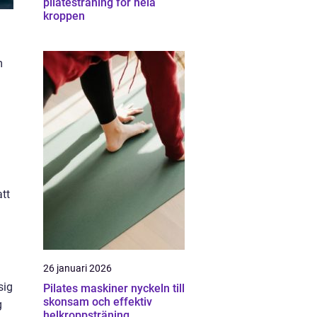
pilatesträning för hela
kroppen
m
att
26 januari 2026
sig
Pilates maskiner nyckeln till
skonsam och effektiv
g
helkroppsträning