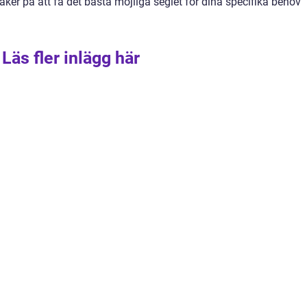
äker på att få det bästa möjliga seglet för dina specifika behov
Läs fler inlägg här