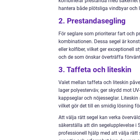
kombinerar prestanda med säkerhet gör
hantera både plötsliga vindbyar och 
2. Prestandasegling
För seglare som prioriterar fart och 
kombinationen. Dessa segel är konst
eller kolfiber, vilket ger exceptionell
och de som önskar överträffa förvänt
3. Taffeta och liteskin
Valet mellan taffeta och liteskin påve
lager polyesterväv, ger skydd mot UV-s
kappseglar och nöjesseglar. Liteskin 
vilket gör det till en smidig lösning 
Att välja rätt segel kan verka övervä
säkerställa att din segelupplevelse i
professionell hjälp med att välja rä