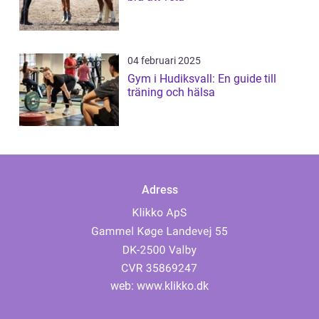
04 februari 2025
Gym i Hudiksvall: En guide till
träning och hälsa
Adress
web:
www.klikko.dk