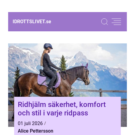
IDROTTSLIVET.
se
Ridhjälm säkerhet, komfort
och stil i varje ridpass
01 juli 2026
Alice Pettersson