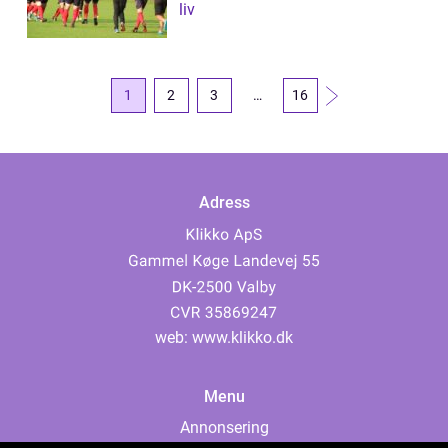
liv
1
2
3
…
16
Adress
web:
www.klikko.dk
Menu
Annonsering