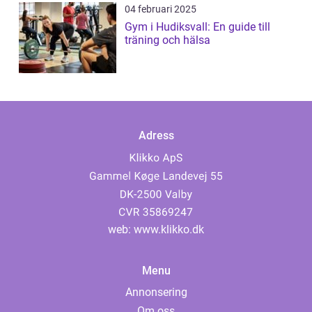
04 februari 2025
Gym i Hudiksvall: En guide till
träning och hälsa
Adress
web:
www.klikko.dk
Menu
Annonsering
Om oss