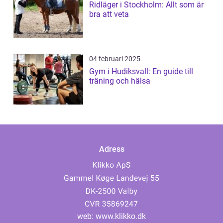
Ridläger i Stockholm: Allt som är
bra att veta
04 februari 2025
Gym i Hudiksvall: En guide till
träning och hälsa
Adress
web:
www.klikko.dk