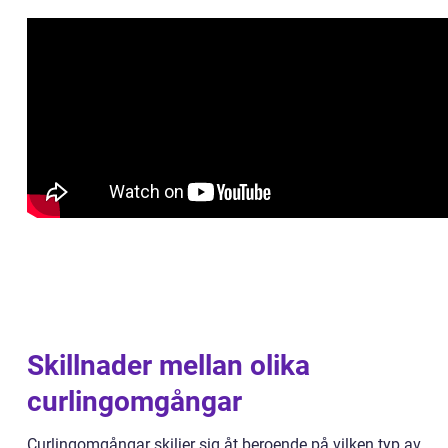
Skillnader mellan olika
curlingomgångar
Curlingomgångar skiljer sig åt beroende på vilken typ av