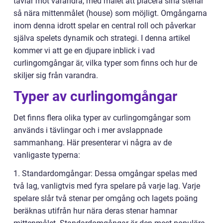
tävlar mot varandra, med målet att placera sina stenar
så nära mittenmålet (house) som möjligt. Omgångarna
inom denna idrott spelar en central roll och påverkar
själva spelets dynamik och strategi. I denna artikel
kommer vi att ge en djupare inblick i vad
curlingomgångar är, vilka typer som finns och hur de
skiljer sig från varandra.
Typer av curlingomgångar
Det finns flera olika typer av curlingomgångar som
används i tävlingar och i mer avslappnade
sammanhang. Här presenterar vi några av de
vanligaste typerna:
1. Standardomgångar: Dessa omgångar spelas med
två lag, vanligtvis med fyra spelare på varje lag. Varje
spelare slår två stenar per omgång och lagets poäng
beräknas utifrån hur nära deras stenar hamnar