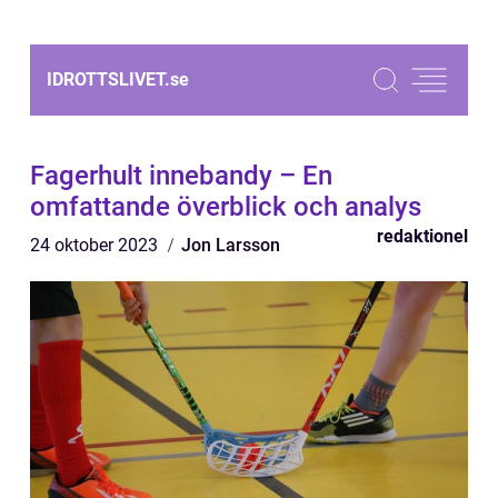
IDROTTSLIVET.
se
Fagerhult innebandy – En
omfattande överblick och analys
redaktionel
24 oktober 2023
Jon Larsson