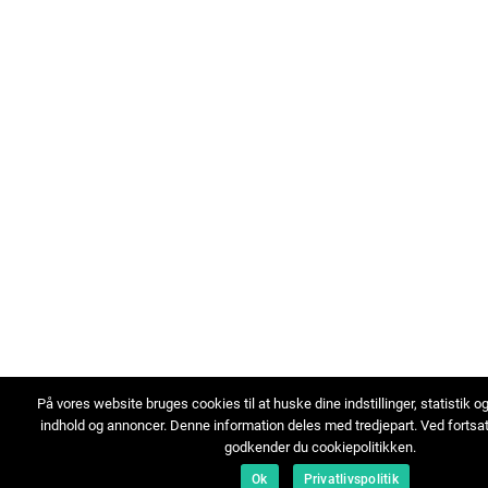
På vores website bruges cookies til at huske dine indstillinger, statistik o
indhold og annoncer. Denne information deles med tredjepart. Ved fortsa
godkender du cookiepolitikken.
Ok
Privatlivspolitik