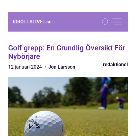
IDROTTSLIVET.
se
Golf grepp: En Grundlig Översikt För
Nybörjare
redaktionel
12 januari 2024
Jon Larsson