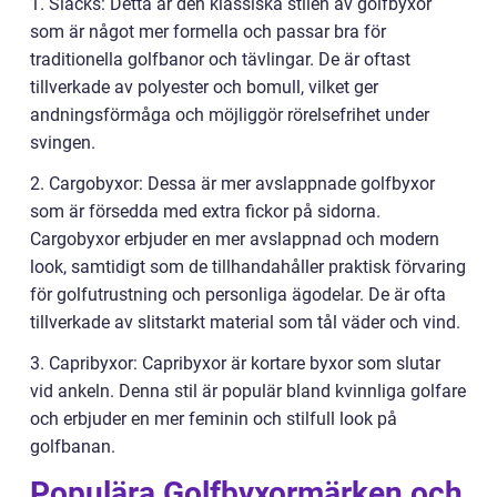
1. Slacks: Detta är den klassiska stilen av golfbyxor
som är något mer formella och passar bra för
traditionella golfbanor och tävlingar. De är oftast
tillverkade av polyester och bomull, vilket ger
andningsförmåga och möjliggör rörelsefrihet under
svingen.
2. Cargobyxor: Dessa är mer avslappnade golfbyxor
som är försedda med extra fickor på sidorna.
Cargobyxor erbjuder en mer avslappnad och modern
look, samtidigt som de tillhandahåller praktisk förvaring
för golfutrustning och personliga ägodelar. De är ofta
tillverkade av slitstarkt material som tål väder och vind.
3. Capribyxor: Capribyxor är kortare byxor som slutar
vid ankeln. Denna stil är populär bland kvinnliga golfare
och erbjuder en mer feminin och stilfull look på
golfbanan.
Populära Golfbyxormärken och