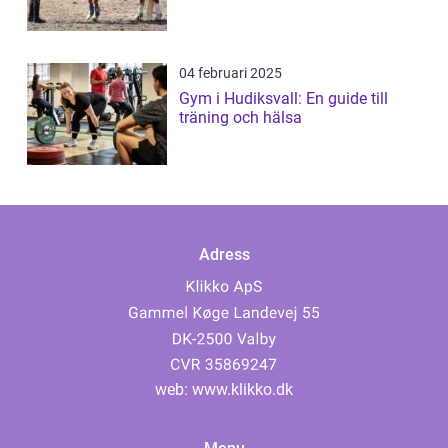
04 februari 2025
Gym i Hudiksvall: En guide till
träning och hälsa
Adress
web:
www.klikko.dk