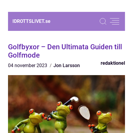
IDROTTSLIVET.
se
Golfbyxor – Den Ultimata Guiden till
Golfmode
redaktionel
04 november 2023
Jon Larsson