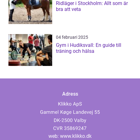
Ridläger i Stockholm: Allt som är
bra att veta
04 februari 2025
Gym i Hudiksvall: En guide till
träning och hälsa
Adress
web:
www.klikko.dk