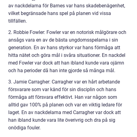
av nackdelarna för Barnes var hans skadebenägenhet,
vilket begränsade hans spel på planen vid vissa
tillfällen.
2. Robbie Fowler: Fowler var en notorisk målgörare och
ansågs vara en av de bästa ungdomsspelarna i sin
generation. En av hans styrkor var hans förmåga att
hitta nätet och göra mål i svåra situationer. En nackdel
med Fowler var dock att han ibland kunde vara ojämn
och ha perioder då han inte gjorde så många mål.
3. Jamie Carragher: Carragher var en hårt arbetande
försvarare som var känd för sin disciplin och hans
förmåga att försvara effektivt. Han var någon som
alltid gav 100% på planen och var en viktig ledare för
laget. En av nackdelarna med Carragher var dock att
han ibland kunde vara lite överivrig och dra på sig
onödiga fouler.