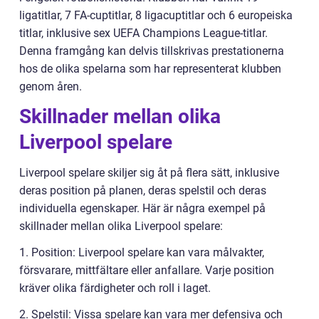
ligatitlar, 7 FA-cuptitlar, 8 ligacuptitlar och 6 europeiska
titlar, inklusive sex UEFA Champions League-titlar.
Denna framgång kan delvis tillskrivas prestationerna
hos de olika spelarna som har representerat klubben
genom åren.
Skillnader mellan olika
Liverpool spelare
Liverpool spelare skiljer sig åt på flera sätt, inklusive
deras position på planen, deras spelstil och deras
individuella egenskaper. Här är några exempel på
skillnader mellan olika Liverpool spelare:
1. Position: Liverpool spelare kan vara målvakter,
försvarare, mittfältare eller anfallare. Varje position
kräver olika färdigheter och roll i laget.
2. Spelstil: Vissa spelare kan vara mer defensiva och