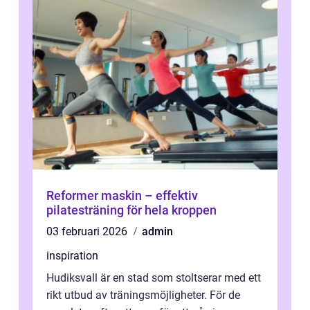
Reformer maskin – effektiv
pilatesträning för hela kroppen
03 februari 2026
admin
inspiration
Hudiksvall är en stad som stoltserar med ett
rikt utbud av träningsmöjligheter. För de