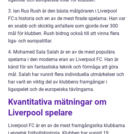
3. Ian Rus Rush är den bästa målgöraren i Liverpool
FC:s historia och en av de mest firade spelarna. Han var
en snabb och skicklig anfallare som gjorde över 300
mål för klubben. Rush bidrog också till att vinna flera
liga- och europatitlar.
4. Mohamed Sala Salah är en av de mest populära
spelarna i den moderna eran av Liverpool FC. Han är
känd för sin fantastiska teknik och förmåga att göra
mål. Salah har vunnit flera individuella utmärkelser och
har varit en viktig del av klubbens framgångar i
ligaspelet och de europeiska tävlingarna.
Kvantitativa mätningar om
Liverpool spelare
Liverpool FC är en av de mest framgångsrika klubbarna
i engelsk fotbollshistoria. Klubben har vunnit 19