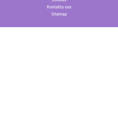
Kontakta oss
Sitemap