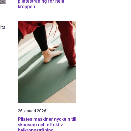
pilatesträning för hela
kroppen
lta
26 januari 2026
Pilates maskiner nyckeln till
skonsam och effektiv
helkroppsträning