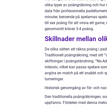
olika typer av poängräkning och hur 
data från professionella padelturneri
minuter, beroende på spelarnas spelst
till sex poäng för att vinna ett game
genomsnitt kräver 3-4 poäng.
Skillnader mellan ol
De olika sätten att räkna poäng i padel
Traditionell poängräkning, med sitt 
skiftningar i poängständning. ”No-Ad”
intensiv, vilket kan passa spelare so
avgöra en match på ett snabbt och s
turneringar.
Historisk genomgång av för- och nac
Den traditionella poängräkningen, so
uppfanns. Fördelen med denna metod ä