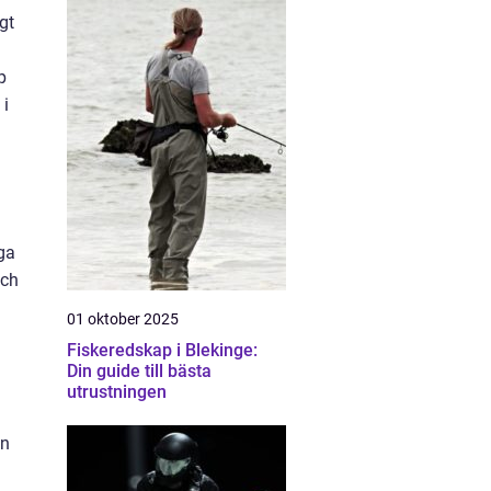
gt
p
 i
ga
och
01 oktober 2025
Fiskeredskap i Blekinge:
Din guide till bästa
utrustningen
en