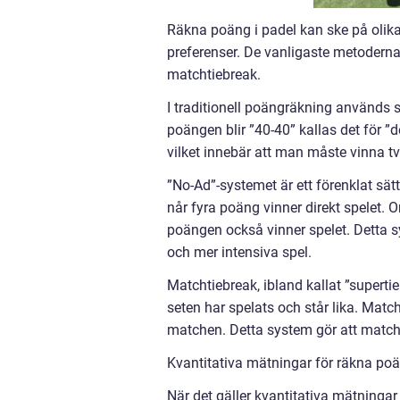
Räkna poäng i padel kan ske på olika
preferenser. De vanligaste metoderna
matchtiebreak.
I traditionell poängräkning används
poängen blir ”40-40” kallas det för 
vilket innebär att man måste vinna t
”No-Ad”-systemet är ett förenklat sät
når fyra poäng vinner direkt spelet. 
poängen också vinner spelet. Detta sy
och mer intensiva spel.
Matchtiebreak, ibland kallat ”superti
seten har spelats och står lika. Matc
matchen. Detta system gör att matche
Kvantitativa mätningar för räkna poä
När det gäller kvantitativa mätningar 