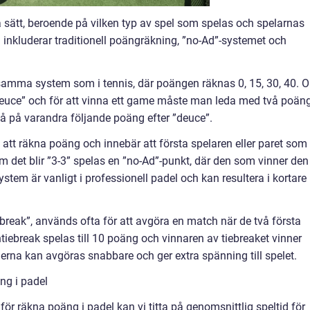
 sätt, beroende på vilken typ av spel som spelas och spelarnas
 inkluderar traditionell poängräkning, ”no-Ad”-systemet och
 samma system som i tennis, där poängen räknas 0, 15, 30, 40. 
”deuce” och för att vinna ett game måste man leda med två poäng
vå på varandra följande poäng efter ”deuce”.
t att räkna poäng och innebär att första spelaren eller paret som
Om det blir ”3-3” spelas en ”no-Ad”-punkt, där den som vinner den
stem är vanligt i professionell padel och kan resultera i kortare
ebreak”, används ofta för att avgöra en match när de två första
htiebreak spelas till 10 poäng och vinnaren av tiebreaket vinner
rna kan avgöras snabbare och ger extra spänning till spelet.
ng i padel
för räkna poäng i padel kan vi titta på genomsnittlig speltid för