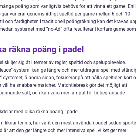
många poäng som vanligtvis behövs för att vinna ett game. Enli
ngar varierar genomsnittligt speltid per game mellan 6 och 10
il och färdigheter. I traditionell poängräkning kan det krävas up
, medan systemet med ”no-Ad” ofta resulterar i kortare game som
ika räkna poäng i padel
 skiljer sig åt i termer av regler, speltid och spelupplevelse.
”deuce”-system, kan ge längre och mer utdragna spel med ständi
-systemet, å andra sidan, fokuserar på att hålla speltiden kort 
m vill ha snabbare matcher. Matchtiebreak gör det möjligt att
pännande sätt, och kan vara mer lämpat för tidbegränsade
kdelar med olika räkna poäng i padel
m liknar tennis, har varit den mest använda i padel sedan sport
r att den ger längre och mer intensiva spel, vilket ger mer