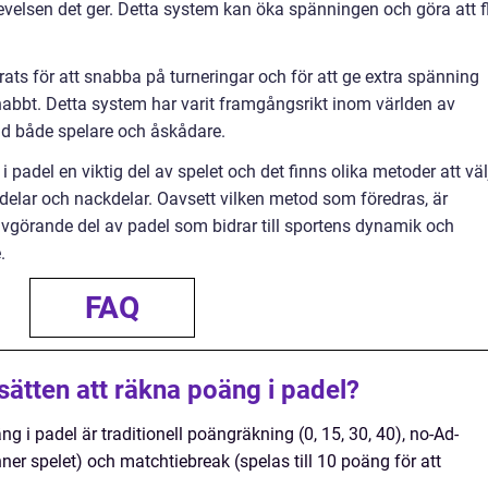
evelsen det ger. Detta system kan öka spänningen och göra att f
ts för att snabba på turneringar och för att ge extra spänning
abbt. Detta system har varit framgångsrikt inom världen av
nd både spelare och åskådare.
adel en viktig del av spelet och det finns olika metoder att väl
delar och nackdelar. Oavsett vilken metod som föredras, är
örande del av padel som bidrar till sportens dynamik och
.
FAQ
 sätten att räkna poäng i padel?
g i padel är traditionell poängräkning (0, 15, 30, 40), no-Ad-
nner spelet) och matchtiebreak (spelas till 10 poäng för att