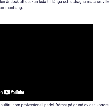
n är dock att det kan leda till långa och utdragna matcher, vilk
a sammanhang.
opulärt inom professionell padel, främst på grund av den kortare