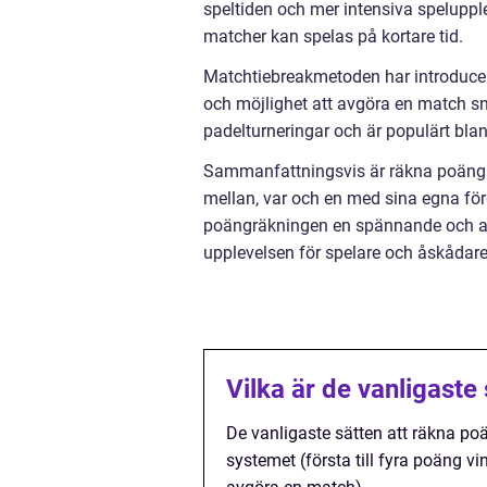
speltiden och mer intensiva speluppl
matcher kan spelas på kortare tid.
Matchtiebreakmetoden har introducera
och möjlighet att avgöra en match sn
padelturneringar och är populärt bla
Sammanfattningsvis är räkna poäng i p
mellan, var och en med sina egna för
poängräkningen en spännande och avg
upplevelsen för spelare och åskådare
Vilka är de vanligaste
De vanligaste sätten att räkna poän
systemet (första till fyra poäng vi