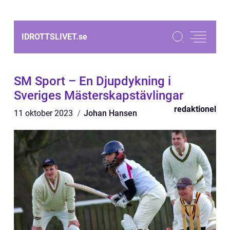
IDROTTSLIVET.
se
SM Sport – En Djupdykning i
Sveriges Mästerskapstävlingar
redaktionel
11 oktober 2023
Johan Hansen