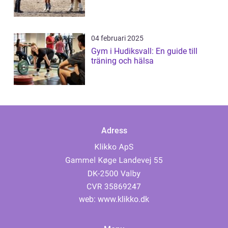
04 februari 2025
Gym i Hudiksvall: En guide till
träning och hälsa
Adress
web:
www.klikko.dk