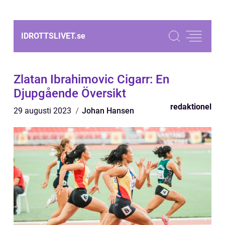
IDROTTSLIVET.
se
Zlatan Ibrahimovic Cigarr: En
Djupgående Översikt
redaktionel
29 augusti 2023
Johan Hansen